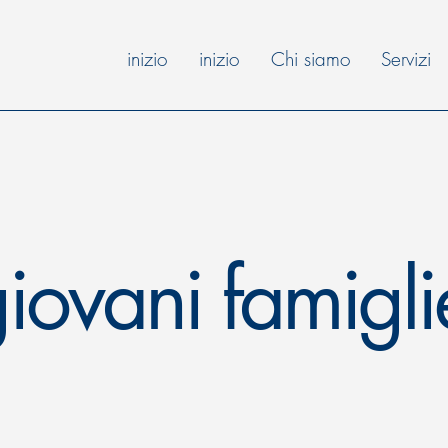
inizio
inizio
Chi siamo
Servizi
giovani famigli